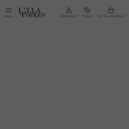
Înregistrare
Acțiuni
Coș de cumpărături
Meniu