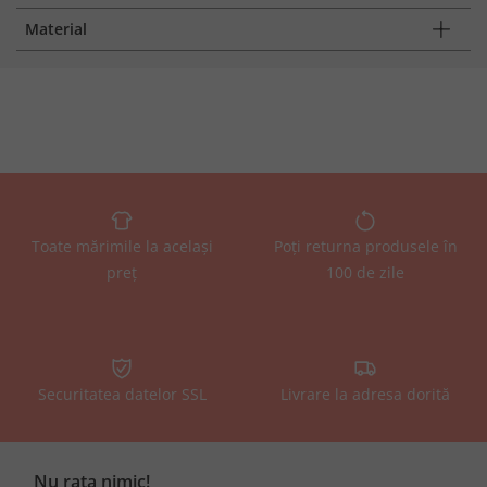
Material
Toate mărimile la același
Poți returna produsele în
preț
100 de zile
Securitatea datelor SSL
Livrare la adresa dorită
Nu rata nimic!