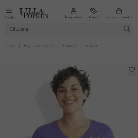
Înregistrare
Acțiuni
Coș de cumpărături
Meniu
Înapoi
|
Pagina principală
|
Tricouri
|
Tricouri