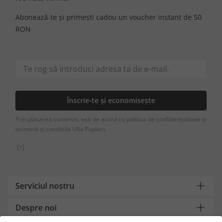
Abonează-te și primești cadou un voucher instant de 50
RON
Înscrie-te și economisește
Prin plasarea comenzii, ești de acord cu politica de confidențialitate și
termenii și condițiile Ulla Popken.
[+]
Serviciul nostru
Despre noi