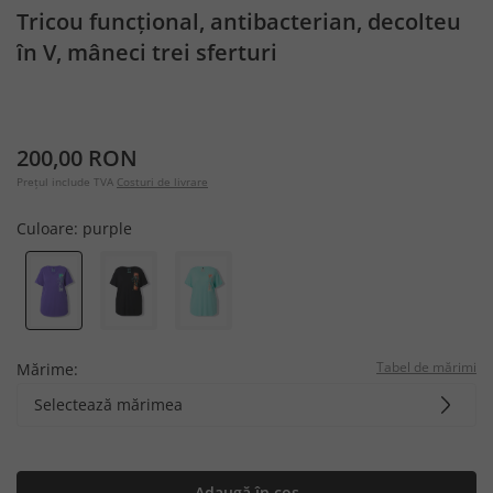
Tricou funcțional, antibacterian, decolteu
în V, mâneci trei sferturi
200,00 RON
Prețul include TVA
Costuri de livrare
Culoare:
purple
Tabel de mărimi
Mărime:
Selectează mărimea
Adaugă în coș