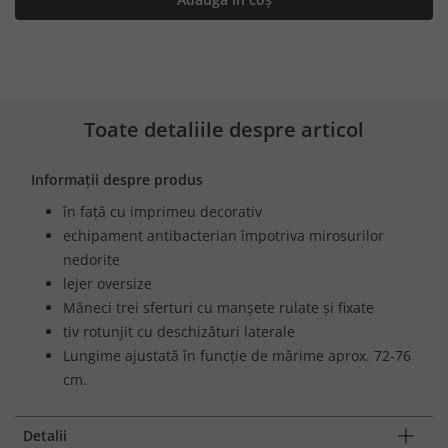
Toate detaliile despre articol
Informații despre produs
în față cu imprimeu decorativ
echipament antibacterian împotriva mirosurilor
nedorite
lejer oversize
Mâneci trei sferturi cu manșete rulate și fixate
tiv rotunjit cu deschizături laterale
Lungime ajustată în funcție de mărime aprox. 72-76
cm.
Detalii