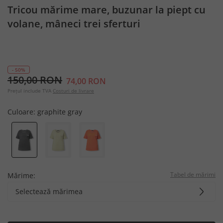
Tricou mărime mare, buzunar la piept cu
volane, mâneci trei sferturi
- 50%
150,00 RON
74,00 RON
Prețul include TVA
Costuri de livrare
Culoare:
graphite gray
Tabel de mărimi
Mărime:
Selectează mărimea