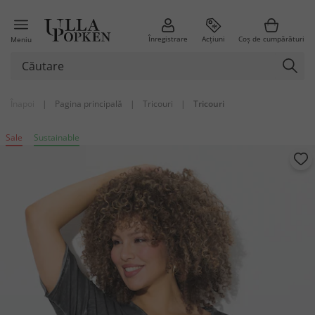
Înregistrare
Acțiuni
Coș de cumpărături
Meniu
Înapoi
|
Pagina principală
|
Tricouri
|
Tricouri
Sale
Sustainable