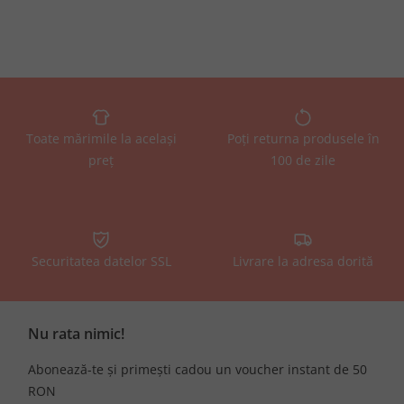
Toate mărimile la același
Poți returna produsele în
preț
100 de zile
Securitatea datelor SSL
Livrare la adresa dorită
Nu rata nimic!
Abonează-te și primești cadou un voucher instant de 50
RON