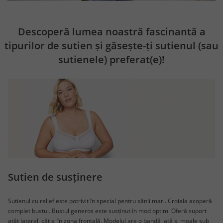
Descoperă lumea noastră fascinantă a
tipurilor de sutien și găsește-ți sutienul (sau
sutienele) preferat(e)!
Sutien de susținere
Sutienul cu relief este potrivit în special pentru sânii mari. Croiala acoperă
complet bustul. Bustul generos este susținut în mod optim. Oferă suport
atât lateral, cât și în zona frontală. Modelul are o bandă lată și moale sub