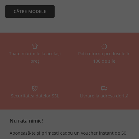
CĂTRE MODELE
Toate mărimile la același
Poți returna produsele în
preț
100 de zile
Securitatea datelor SSL
Livrare la adresa dorită
Nu rata nimic!
Abonează-te și primești cadou un voucher instant de 50