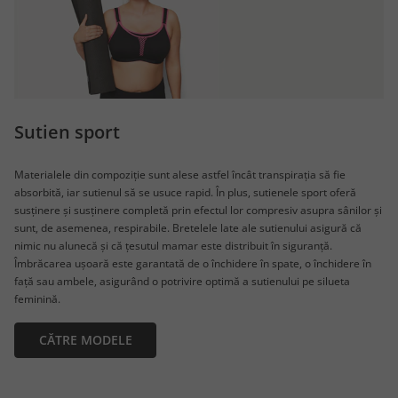
Sutien sport
Materialele din compoziție sunt alese astfel încât transpirația să fie
absorbită, iar sutienul să se usuce rapid. În plus, sutienele sport oferă
susținere și susținere completă prin efectul lor compresiv asupra sânilor și
sunt, de asemenea, respirabile. Bretelele late ale sutienului asigură că
nimic nu alunecă și că țesutul mamar este distribuit în siguranță.
Îmbrăcarea ușoară este garantată de o închidere în spate, o închidere în
față sau ambele, asigurând o potrivire optimă a sutienului pe silueta
feminină.
CĂTRE MODELE