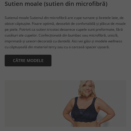
Sutien moale (sutien din microfibră)
Sutienul moale Sutienul din microfibră are cupe turnate și bretele late, de
obicei căptușite. Fixare optimă, deosebit de confortabilă și plăcut de moale
pe piele. Potrivit ca sutien tricotat deoarece cupele sunt preformate, fără
cusături ale cupelor. Confecționată din bumbac sau microfibră, unic/ă,
imprimată și uneori decorată cu dantelă. Aici vei găsi și modele wellness
cu căptușeală din material terry sau cu o carcasă spacer ușoară.
CĂTRE MODELE