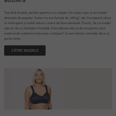
Bustieră
Top fără bretele, perfect pentru zi și noapte. Un sutien ușor și un model
deosebit de popular. Sutien nu are funcție de „lifting”, dar înconjoară sânul
în mod optim și astfel aduce o stare de bine absolută. Practic, fie ca model
slip-on, fie cu închidere frontală. Este adesea ales și de cei pentru care
sutienul de susținere este prea „compact” și care doresc senzația de a nu
purta nimic.
CĂTRE MODELE