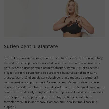
Sutien pentru alaptare
Sutienul de alăptare oferă susținere și confort perfecte în timpul alăptării.
La modelele cu cupe, acestea sunt de obicei preformate fără cusături și
pot fi deschise ușor pentru alăptare datorită sistemului cu clips pentru
alăptat. Bretelele sunt fixate de susținerea bustului, astfel încât să nu
alunece atunci când cupele sunt deschise. Unele modele au armătură
pentru susținere suplimentară. De asemenea, oferim modele bustiere,
confecționate din bumbac organic și prevăzute cu un design slip-on pentru
o îmbrăcare și descălțare ușoară. Datorită procentului redus de elastan și
croielii speciale a cupelor suprapuse în față, sutienul se adaptează
formelor corpului în schimbare. Companionul ideal în timpul sarcinii și
alăptării.