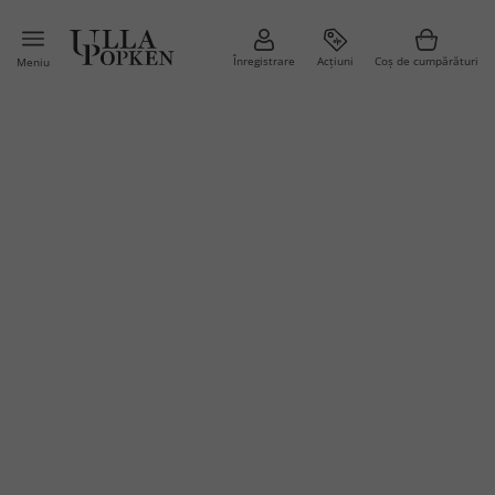
Înregistrare
Acțiuni
Coș de cumpărături
Meniu