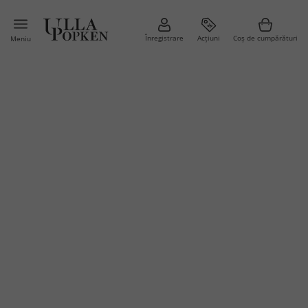
Înregistrare
Acțiuni
Coș de cumpărături
Meniu