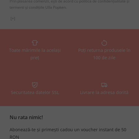
Prin plasarea comenzii, ești de acord cu politica de confidențialitate și
termenii și condițiile Ulla Popken.
[+]
Toate mărimile la același
Poți returna produsele în
preț
100 de zile
Securitatea datelor SSL
Livrare la adresa dorită
Nu rata nimic!
Abonează-te și primești cadou un voucher instant de 50
RON