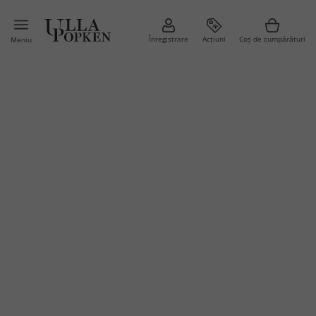
Înregistrare
Acțiuni
Coș de cumpărături
Meniu