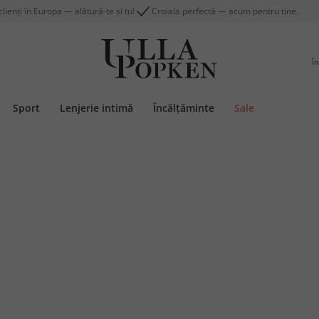
lienți în Europa — alătură-te și tu!
Croiala perfectă — acum pentru tine.
În
Sport
Lenjerie intimă
Încălțăminte
Sale