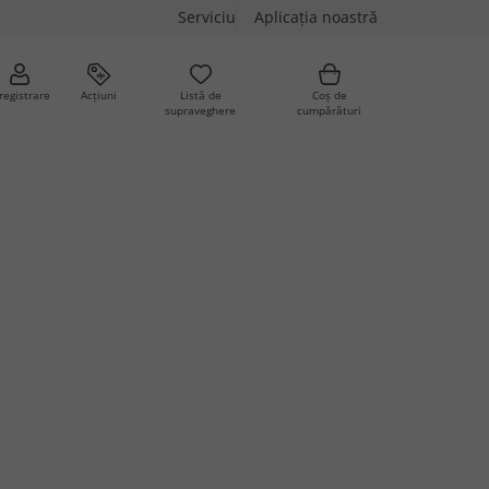
Serviciu
Aplicația noastră
registrare
Acțiuni
Listă de
Coș de
supraveghere
cumpărături