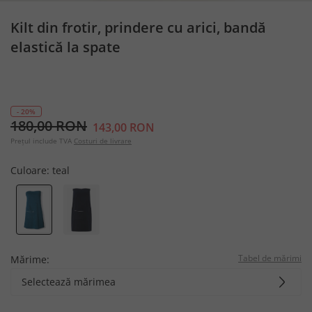
Kilt din frotir, prindere cu arici, bandă
elastică la spate
- 20%
180,00 RON
143,00 RON
Prețul include TVA
Costuri de livrare
Culoare:
teal
Tabel de mărimi
Mărime:
Selectează mărimea