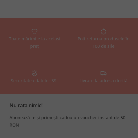
Toate mărimile la același
Poți returna produsele în
preț
100 de zile
Securitatea datelor SSL
Livrare la adresa dorită
Nu rata nimic!
Abonează-te și primești cadou un voucher instant de 50
RON