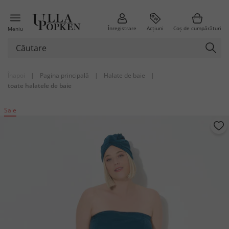
Înregistrare
Acțiuni
Coș de cumpărături
Meniu
Înapoi
|
Pagina principală
|
Halate de baie
|
toate halatele de baie
Sale