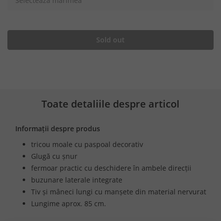
Selectează mărimea
Sold out
Toate detaliile despre articol
Informații despre produs
tricou moale cu paspoal decorativ
Glugă cu șnur
fermoar practic cu deschidere în ambele direcții
buzunare laterale integrate
Tiv și mâneci lungi cu manșete din material nervurat
Lungime aprox. 85 cm.