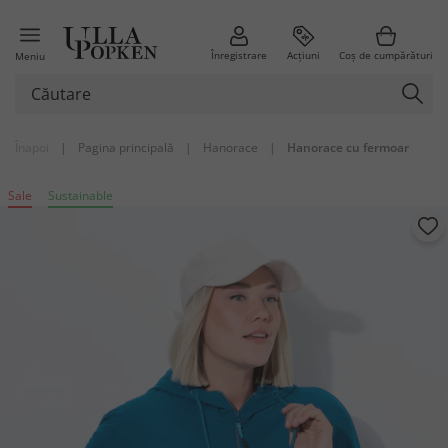
Înregistrare
Acțiuni
Coș de cumpărături
Meniu
Înapoi
|
Pagina principală
|
Hanorace
|
Hanorace cu fermoar
Sale
Sustainable