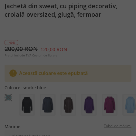
Jachetă din sweat, cu piping decorativ,
croială oversized, glugă, fermoar
bidirecțional
- 40%
200,00 RON
120,00 RON
Prețul include TVA
Costuri de livrare
Această culoare este epuizată
Culoare:
smoke blue
Tabel de mărimi
Mărime: