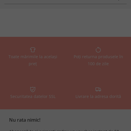
Toate mărimile la același
Poți returna produsele în
preț
100 de zile
Securitatea datelor SSL
Livrare la adresa dorită
Nu rata nimic!