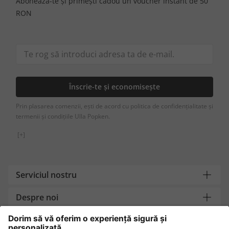
Abonează-te și primești cadou un voucher instant de 50
RON
Înscrie-te și economisește
Prin plasarea comenzii, ești de acord cu politica de confidențialitate și
termenii și condițiile Ulla Popken.
[+]
Serviciul nostru
Despre noi
Contact