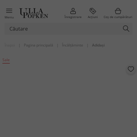
Înregistrare
Acțiuni
Coș de cumpărături
Meniu
Înapoi
|
Pagina principală
|
Încălțăminte
|
Adidași
Sale