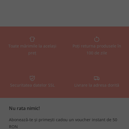
Toate mărimile la același
Poți returna produsele în
preț
100 de zile
Securitatea datelor SSL
Livrare la adresa dorită
Nu rata nimic!
Abonează-te și primești cadou un voucher instant de 50
RON