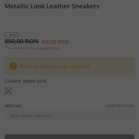
Metallic Look Leather Sneakers
- 42%
850,00 RON
490,00 RON
Prețul include TVA
Costuri de livrare
Această culoare este epuizată
Culoare:
pastel pink
Tabel de mărimi
Mărime:
Selectează mărimea