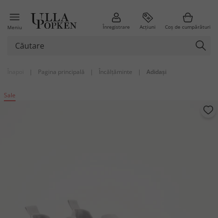
Înregistrare
Acțiuni
Coș de cumpărături
Meniu
Înapoi
|
Pagina principală
|
Încălțăminte
|
Adidași
Sale