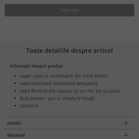
Sold out
Toate detaliile despre articol
Informații despre produs
super ușori și confortabili din tricot tehnic
talpă interioară anatomică detașabilă
talpă flexibilă din cauciuc cu un mic toc cu pană
fără șireturi - pur și simplu le încalți
Lățime H
Detalii
Material