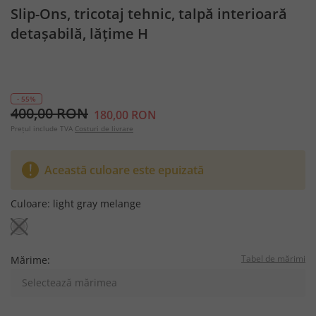
Slip-Ons, tricotaj tehnic, talpă interioară
detașabilă, lățime H
- 55%
400,00 RON
180,00 RON
Prețul include TVA
Costuri de livrare
Această culoare este epuizată
Culoare:
light gray melange
Tabel de mărimi
Mărime:
Selectează mărimea