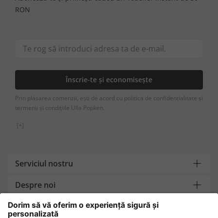
RON
Înscrie-te și economisește
Prin plasarea comenzii, ești de acord cu politica de confidențialitate și
termenii și condițiile Ulla Popken.
[+]
Serviciul nostru
Despre noi
Contact