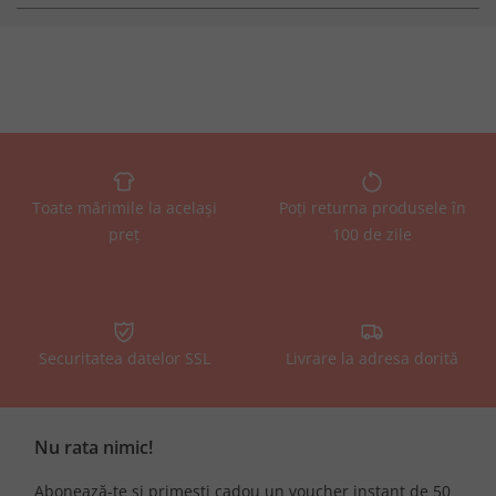
Toate mărimile la același
Poți returna produsele în
preț
100 de zile
Securitatea datelor SSL
Livrare la adresa dorită
Nu rata nimic!
Abonează-te și primești cadou un voucher instant de 50