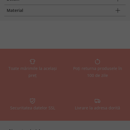
Material
Toate mărimile la același
Poți returna produsele în
preț
100 de zile
Securitatea datelor SSL
Livrare la adresa dorită