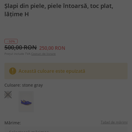
Șlapi din piele, piele întoarsă, toc plat,
lățime H
- 50%
500,00 RON
250,00 RON
Prețul include TVA
Costuri de livrare
Această culoare este epuizată
Culoare:
stone gray
Tabel de mărimi
Mărime: