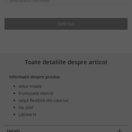
Selectează mărimea
Sold out
Toate detaliile despre articol
Informații despre produs
velur moale
frumusețe eternă
talpă flexibilă din cauciuc
toc plat
Lățime H
Detalii