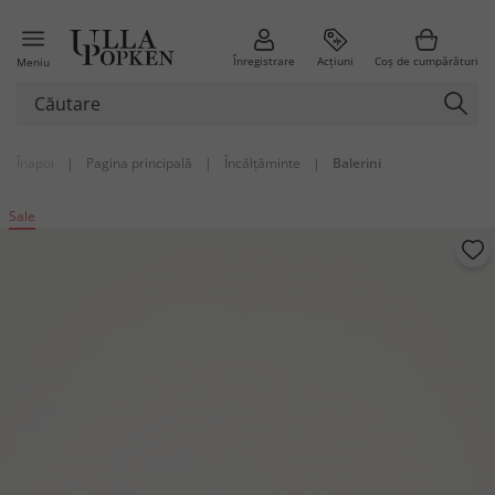
Înregistrare
Acțiuni
Coș de cumpărături
Meniu
Înapoi
|
Pagina principală
|
Încălțăminte
|
Balerini
Sale