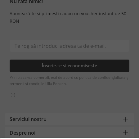
Nu rata nimic!
Abonează-te și primești cadou un voucher instant de 50
RON
Înscrie-te și economisește
Prin plasarea comenzii, ești de acord cu politica de confidențialitate și
termenii și condițiile Ulla Popken.
[+]
Serviciul nostru
Despre noi