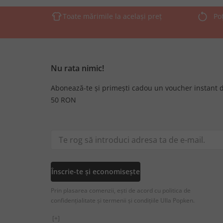
Toate mărimile la același preț
Po
Nu rata nimic!
Abonează-te și primești cadou un voucher instant 
50 RON
Înscrie-te și economisește
Prin plasarea comenzii, ești de acord cu politica de
confidențialitate și termenii și condițiile Ulla Popken.
[+]