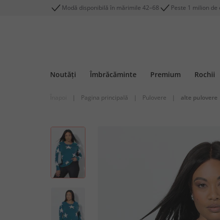
Modă disponibilă în mărimile 42–68
Peste 1 milion de c
Noutăți
Îmbrăcăminte
Premium
Rochii
Înapoi
|
Pagina principală
|
Pulovere
|
alte pulovere