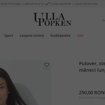
lienți în Europa — alătură-te și tu!
Croiala perfectă — acum pentru tine.
În
Sport
Lenjerie intimă
Încălțăminte
Sale
Pulover, st
mâneci lun
250,00 RON
Prețul include TVA
Cost