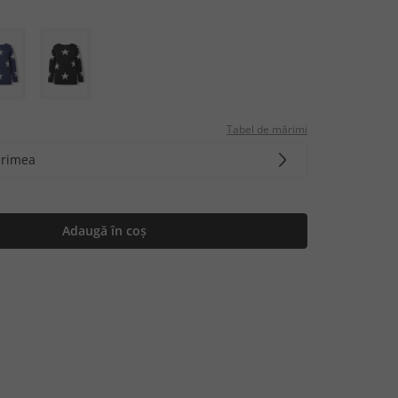
Tabel de mărimi
ărimea
Adaugă în coș