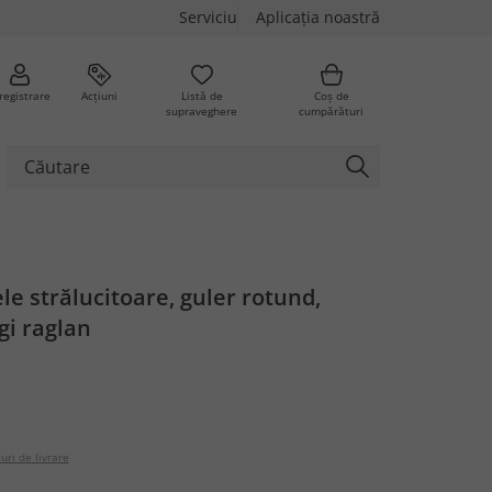
Serviciu
Aplicația noastră
registrare
Acțiuni
Listă de
Coș de
supraveghere
cumpărături
ele strălucitoare, guler rotund,
gi raglan
uri de livrare