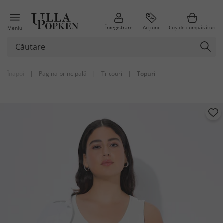
Înregistrare
Acțiuni
Coș de cumpărături
Meniu
Înapoi
|
Pagina principală
|
Tricouri
|
Topuri