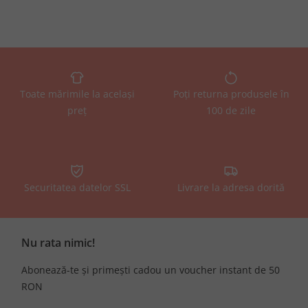
Toate mărimile la același
Poți returna produsele în
preț
100 de zile
Securitatea datelor SSL
Livrare la adresa dorită
Nu rata nimic!
Abonează-te și primești cadou un voucher instant de 50
RON