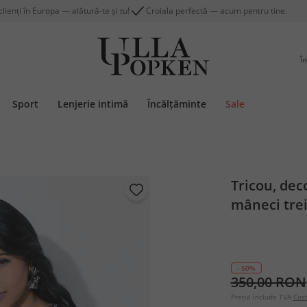
lienți în Europa — alătură-te și tu!
Croiala perfectă — acum pentru tine.
În
Sport
Lenjerie intimă
Încălțăminte
Sale
Tricou, dec
mâneci trei
- 50%
350,00 RON
Prețul include TVA
Cost