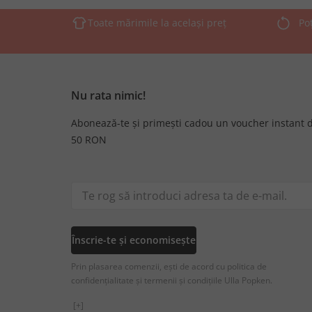
Toate mărimile la același preț
Po
Nu rata nimic!
Abonează-te și primești cadou un voucher instant 
50 RON
Înscrie-te și economisește
Prin plasarea comenzii, ești de acord cu politica de
confidențialitate și termenii și condițiile Ulla Popken.
[+]