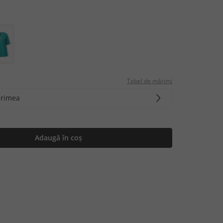
Tabel de mărimi
ărimea
Adaugă în coș