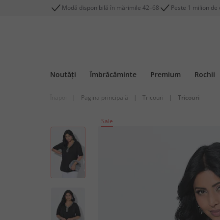
Modă disponibilă în mărimile 42–68
Peste 1 milion de c
Noutăți
Îmbrăcăminte
Premium
Rochii
Înapoi
|
Pagina principală
|
Tricouri
|
Tricouri
Sale