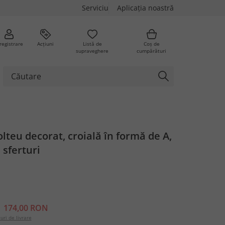
Serviciu
Aplicația noastră
registrare
Acțiuni
Listă de
Coș de
supraveghere
cumpărături
olteu decorat, croială în formă de A,
 sferturi
174,00 RON
uri de livrare