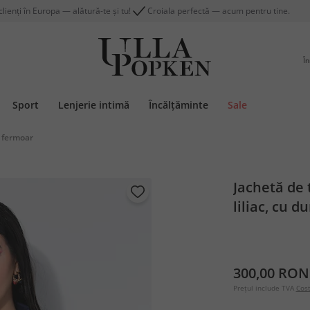
lienți în Europa — alătură-te și tu!
Croiala perfectă — acum pentru tine.
În
Sport
Lenjerie intimă
Încălțăminte
Sale
 fermoar
Jachetă de 
liliac, cu d
300,00 RON
Prețul include TVA
Cost