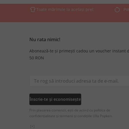
Toate mărimile la același preț
Po
Nu rata nimic!
Abonează-te și primești cadou un voucher instant 
50 RON
Înscrie-te și economisește
Prin plasarea comenzii, ești de acord cu politica de
confidențialitate și termenii și condițiile Ulla Popken.
[+]