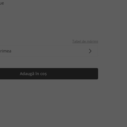
ue
Tabel de mărimi
ărimea
Adaugă în coș