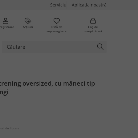
Serviciu
Aplicația noastră
registrare
Acțiuni
Listă de
Coș de
supraveghere
cumpărături
trening oversized, cu mâneci tip
ungi
uri de livrare