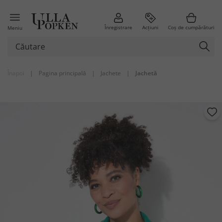
Înregistrare
Acțiuni
Coș de cumpărături
Meniu
Înapoi
|
Pagina principală
|
Jachete
|
Jachetă