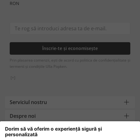
RON
Înscrie-te și economisește
Prin plasarea comenzii, ești de acord cu politica de confidențialitate și
termenii și condițiile Ulla Popken.
[+]
Serviciul nostru
Despre noi
Contact