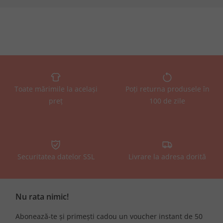
Toate mărimile la același
Poți returna produsele în
preț
100 de zile
Securitatea datelor SSL
Livrare la adresa dorită
Nu rata nimic!
Abonează-te și primești cadou un voucher instant de 50