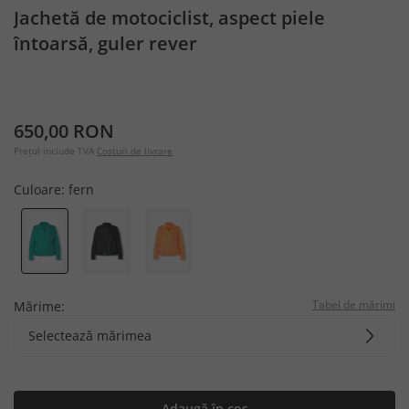
Jachetă de motociclist, aspect piele
întoarsă, guler rever
650,00 RON
Prețul include TVA
Costuri de livrare
Culoare:
fern
Tabel de mărimi
Mărime:
Selectează mărimea
Adaugă în coș