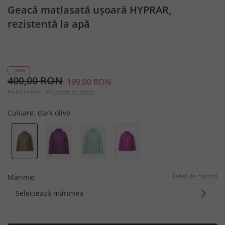
Geacă matlasată ușoară HYPRAR,
rezistentă la apă
- 50%
400,00 RON
199,00 RON
Prețul include TVA
Costuri de livrare
Culoare:
dark olive
Tabel de mărimi
Mărime:
Selectează mărimea