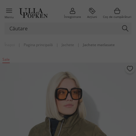
Înregistrare
Acțiuni
Coș de cumpărături
Meniu
Înapoi
|
Pagina principală
|
Jachete
|
Jachete matlasate
Sale