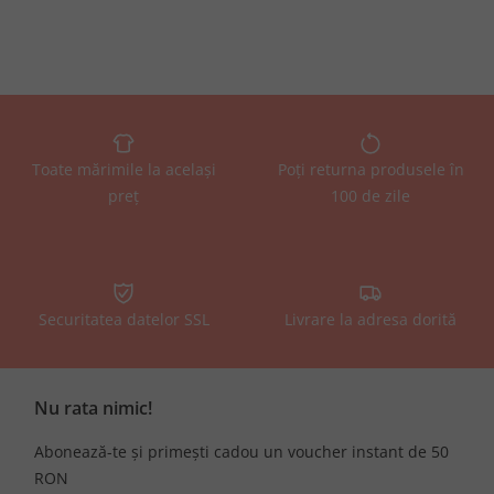
Toate mărimile la același
Poți returna produsele în
preț
100 de zile
Securitatea datelor SSL
Livrare la adresa dorită
Nu rata nimic!
Abonează-te și primești cadou un voucher instant de 50
RON