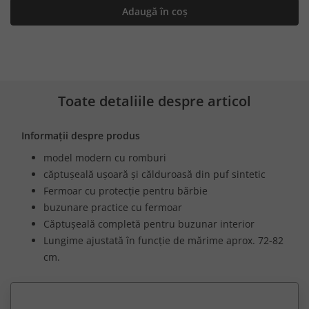
Adaugă în coș
Toate detaliile despre articol
Informații despre produs
model modern cu romburi
căptușeală ușoară și călduroasă din puf sintetic
Fermoar cu protecție pentru bărbie
buzunare practice cu fermoar
Căptușeală completă pentru buzunar interior
Lungime ajustată în funcție de mărime aprox. 72-82
cm.