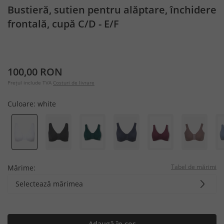
Bustieră, sutien pentru alăptare, închidere
frontală, cupă C/D - E/F
100,00 RON
Prețul include TVA
Costuri de livrare
Culoare:
white
Tabel de mărimi
Mărime:
Selectează mărimea
Adaugă în coș