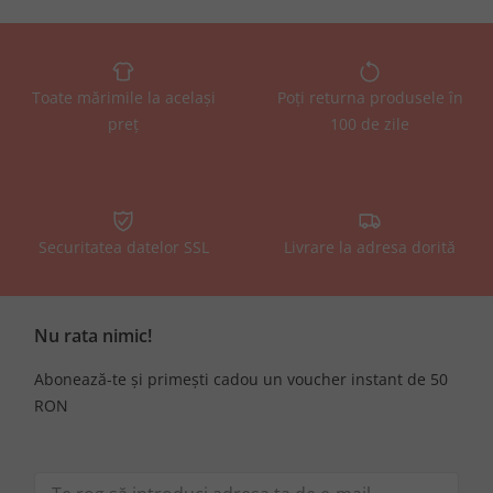
Toate mărimile la același
Poți returna produsele în
preț
100 de zile
Securitatea datelor SSL
Livrare la adresa dorită
Nu rata nimic!
Abonează-te și primești cadou un voucher instant de 50
RON