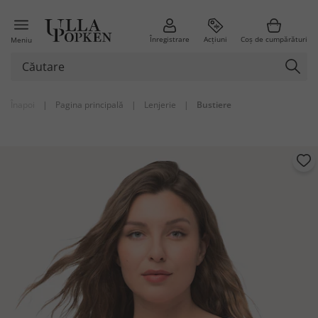
Înregistrare
Acțiuni
Coș de cumpărături
Meniu
Înapoi
|
Pagina principală
|
Lenjerie
|
Bustiere