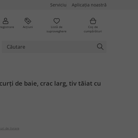
Serviciu
Aplicația noastră
registrare
Acțiuni
Listă de
Coș de
supraveghere
cumpărături
urți de baie, crac larg, tiv tăiat cu
uri de livrare