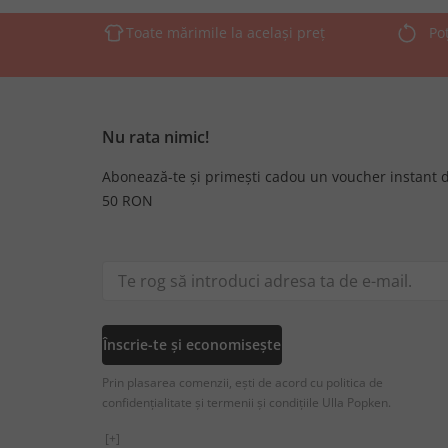
Toate mărimile la același preț
Po
Nu rata nimic!
Abonează-te și primești cadou un voucher instant 
50 RON
Înscrie-te și economisește
Prin plasarea comenzii, ești de acord cu politica de
confidențialitate și termenii și condițiile Ulla Popken.
[+]