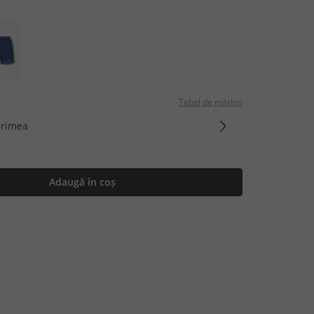
Tabel de mărimi
ărimea
Adaugă în coș