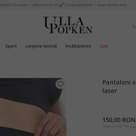
lienți în Europa — alătură-te și tu!
Croiala perfectă — acum pentru tine.
În
Sport
Lenjerie intimă
Încălțăminte
Sale
Pantaloni sc
laser
150,00 RON
Prețul include TVA
Cost