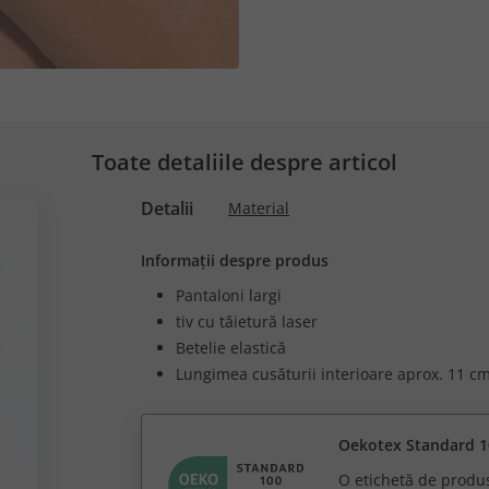
Toate detaliile despre articol
Detalii
Material
Informații despre produs
Pantaloni largi
tiv cu tăietură laser
Betelie elastică
Lungimea cusăturii interioare aprox. 11 cm
Oekotex Standard 1
O etichetă de produ