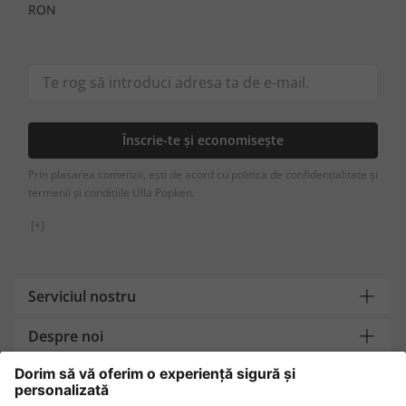
RON
Înscrie-te și economisește
Prin plasarea comenzii, ești de acord cu politica de confidențialitate și
termenii și condițiile Ulla Popken.
[+]
Serviciul nostru
Despre noi
Contact