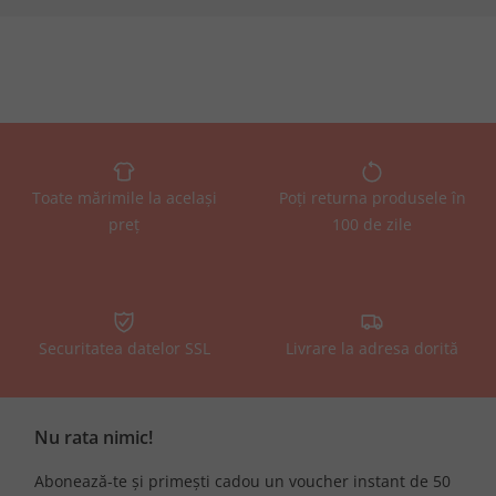
Toate mărimile la același
Poți returna produsele în
preț
100 de zile
Securitatea datelor SSL
Livrare la adresa dorită
Nu rata nimic!
Abonează-te și primești cadou un voucher instant de 50