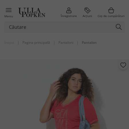
Înregistrare
Acțiuni
Coș de cumpărături
Meniu
Înapoi
|
Pagina principală
|
Pantaloni
|
Pantalon