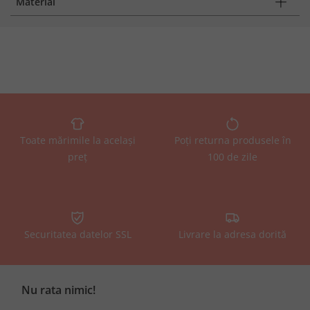
Material
Toate mărimile la același
Poți returna produsele în
preț
100 de zile
Securitatea datelor SSL
Livrare la adresa dorită
Nu rata nimic!