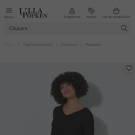
Înregistrare
Acțiuni
Coș de cumpărături
Meniu
Înapoi
|
Pagina principală
|
Pantaloni
|
Pantalon