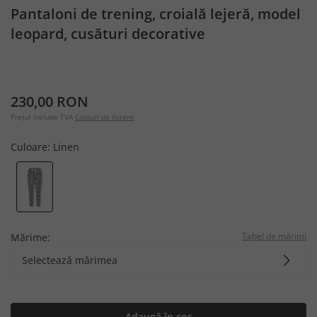
Pantaloni de trening, croială lejeră, model
leopard, cusături decorative
230,00 RON
Prețul include TVA
Costuri de livrare
Culoare:
Linen
Tabel de mărimi
Mărime:
Selectează mărimea
Adaugă în coș