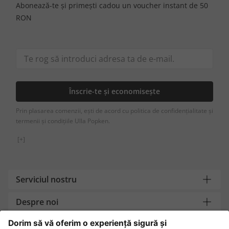
Abonează-te și primești cadou un voucher instant de 50
RON
Înscrie-te și economisește
Prin plasarea comenzii, ești de acord cu politica de confidențialitate și
termenii și condițiile Ulla Popken.
[+]
Serviciul nostru
Despre noi
Contact