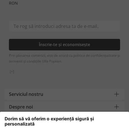
RON
Înscrie-te și economisește
Prin plasarea comenzii, ești de acord cu politica de confidențialitate și
termenii și condițiile Ulla Popken.
[+]
Serviciul nostru
Despre noi
Contact