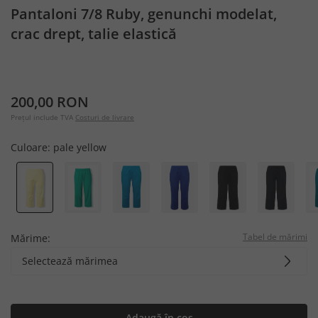
Pantaloni 7/8 Ruby, genunchi modelat,
crac drept, talie elastică
200,00 RON
Prețul include TVA
Costuri de livrare
Culoare:
pale yellow
Tabel de mărimi
Mărime:
Selectează mărimea
Adaugă în coș