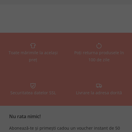
Toate mărimile la același
Poți returna produsele în
preț
100 de zile
Securitatea datelor SSL
Livrare la adresa dorită
Nu rata nimic!
Abonează-te și primești cadou un voucher instant de 50