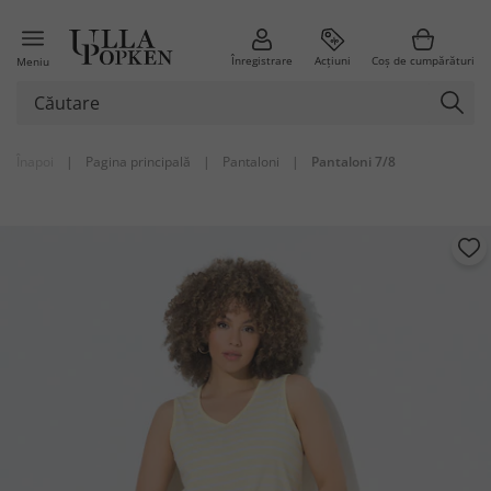
Înregistrare
Acțiuni
Coș de cumpărături
Meniu
Înapoi
|
Pagina principală
|
Pantaloni
|
Pantaloni 7/8