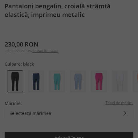
Pantaloni bengalin, croială strâmtă
elastică, imprimeu metalic
230,00 RON
Prețul include TVA
Costuri de livrare
Culoare:
black
Tabel de mărimi
Mărime:
Selectează mărimea
Adaugă în coș