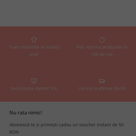
Toate mărimile la același
Poți returna produsele în
preț
100 de zile
Securitatea datelor SSL
Livrare la adresa dorită
Nu rata nimic!
Abonează-te și primești cadou un voucher instant de 50
RON