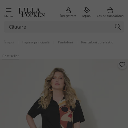
Înregistrare
Acțiuni
Coș de cumpărături
Meniu
Înapoi
|
Pagina principală
|
Pantaloni
|
Pantaloni cu elastic
Best seller