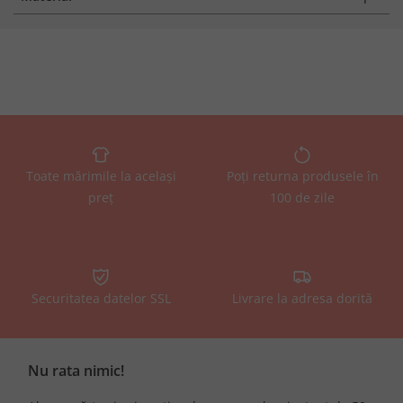
Toate mărimile la același
Poți returna produsele în
preț
100 de zile
Securitatea datelor SSL
Livrare la adresa dorită
Nu rata nimic!