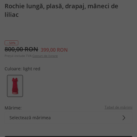
Rochie lungă, plasă, drapaj, mâneci de
liliac
- 50%
800,00 RON
399,00 RON
Prețul include TVA
Costuri de livrare
Culoare:
light red
Tabel de mărimi
Mărime:
Selectează mărimea