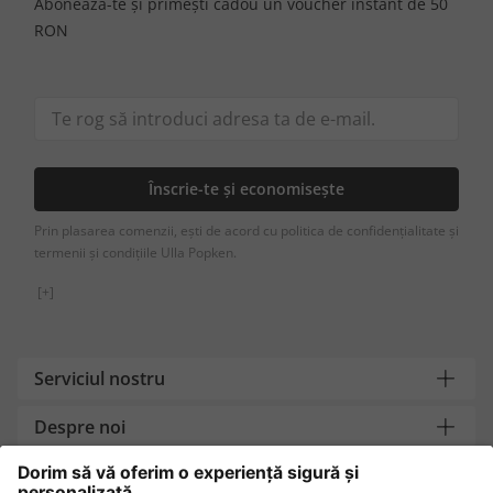
Abonează-te și primești cadou un voucher instant de 50
RON
Înscrie-te și economisește
Prin plasarea comenzii, ești de acord cu politica de confidențialitate și
termenii și condițiile Ulla Popken.
[+]
Serviciul nostru
Despre noi
Contact