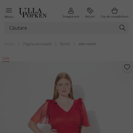
Înregistrare
Acțiuni
Coș de cumpărături
Meniu
Înapoi
|
Pagina principală
|
Rochii
|
alte rochii
Sale