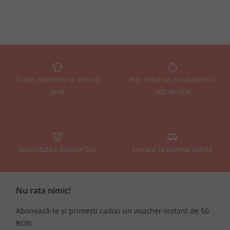
Toate mărimile la același
Poți returna produsele în
preț
100 de zile
Securitatea datelor SSL
Livrare la adresa dorită
Nu rata nimic!
Abonează-te și primești cadou un voucher instant de 50
RON