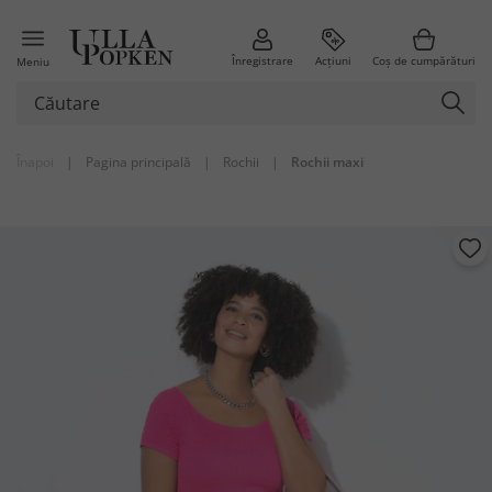
Înregistrare
Acțiuni
Coș de cumpărături
Meniu
Înapoi
|
Pagina principală
|
Rochii
|
Rochii maxi