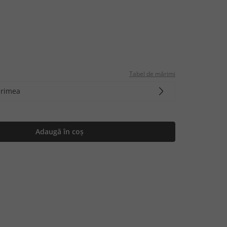
Tabel de mărimi
ărimea
Adaugă în coș