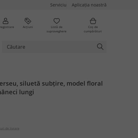
Serviciu
Aplicația noastră
registrare
Acțiuni
Listă de
Coș de
supraveghere
cumpărături
erseu, siluetă subțire, model floral
âneci lungi
uri de livrare