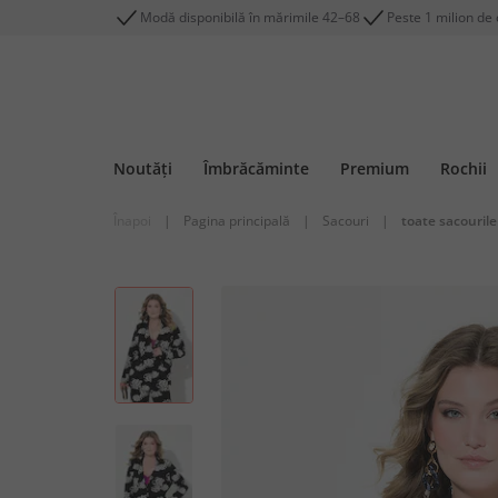
Modă disponibilă în mărimile 42–68
Peste 1 milion de c
Noutăți
Îmbrăcăminte
Premium
Rochii
Înapoi
|
Pagina principală
|
Sacouri
|
toate sacourile