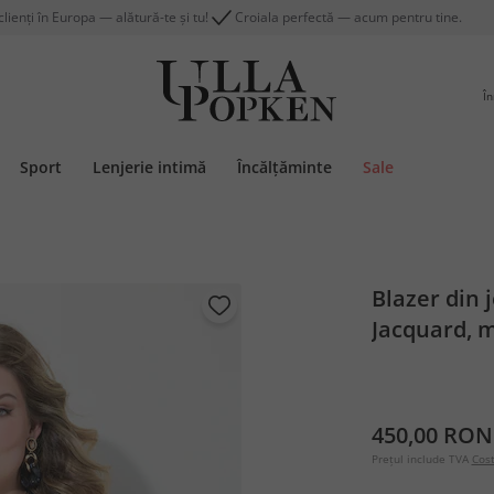
lienți în Europa — alătură-te și tu!
Croiala perfectă — acum pentru tine.
În
Sport
Lenjerie intimă
Încălțăminte
Sale
Blazer din j
Jacquard, m
450,00 RON
Prețul include TVA
Cost