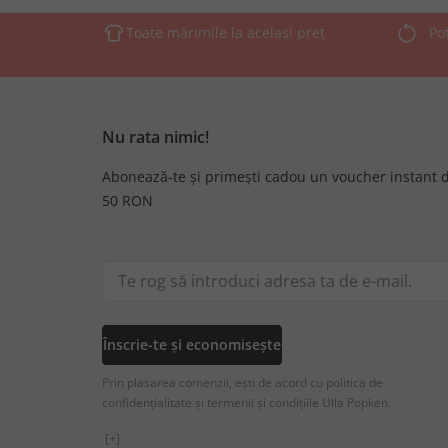
Toate mărimile la același preț
Po
Nu rata nimic!
Abonează-te și primești cadou un voucher instant 
50 RON
Înscrie-te și economisește
Prin plasarea comenzii, ești de acord cu politica de
confidențialitate și termenii și condițiile Ulla Popken.
[+]