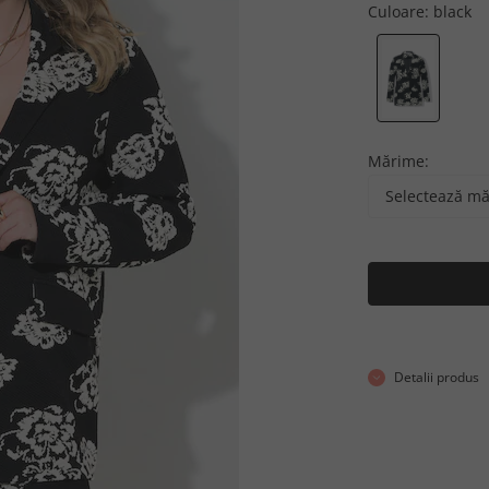
Culoare:
black
Mărime:
Selectează m
Detalii produs