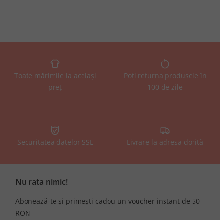
Toate mărimile la același
Poți returna produsele în
preț
100 de zile
Securitatea datelor SSL
Livrare la adresa dorită
Nu rata nimic!
Abonează-te și primești cadou un voucher instant de 50
RON