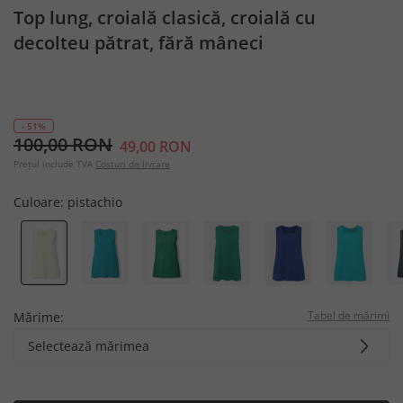
Top lung, croială clasică, croială cu
decolteu pătrat, fără mâneci
- 51%
100,00 RON
49,00 RON
Prețul include TVA
Costuri de livrare
Culoare:
pistachio
Tabel de mărimi
Mărime:
Selectează mărimea