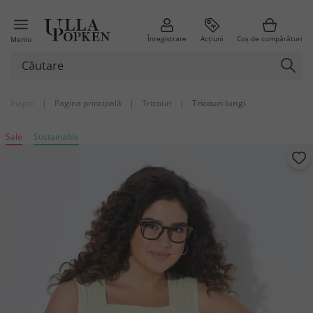
Înregistrare
Acțiuni
Coș de cumpărături
Meniu
Înapoi
|
Pagina principală
|
Tricouri
|
Tricouri lungi
Sale
Sustainable