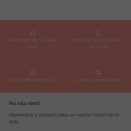
Toate mărimile la același
Poți returna produsele în
preț
100 de zile
Securitatea datelor SSL
Livrare la adresa dorită
Nu rata nimic!
Abonează-te și primești cadou un voucher instant de 50
RON