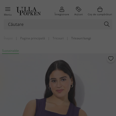
Înregistrare
Acțiuni
Coș de cumpărături
Meniu
Înapoi
|
Pagina principală
|
Tricouri
|
Tricouri lungi
Sustainable