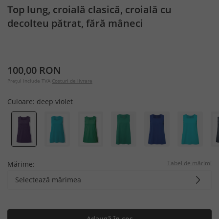
Top lung, croială clasică, croială cu
decolteu pătrat, fără mâneci
100,00 RON
Prețul include TVA
Costuri de livrare
Culoare:
deep violet
Tabel de mărimi
Mărime:
Selectează mărimea
Adaugă în coș