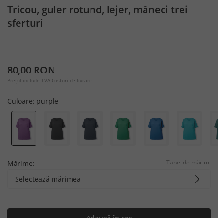
Tricou, guler rotund, lejer, mâneci trei
sferturi
80,00 RON
Prețul include TVA
Costuri de livrare
Culoare:
purple
Tabel de mărimi
Mărime:
Selectează mărimea
Adaugă în coș