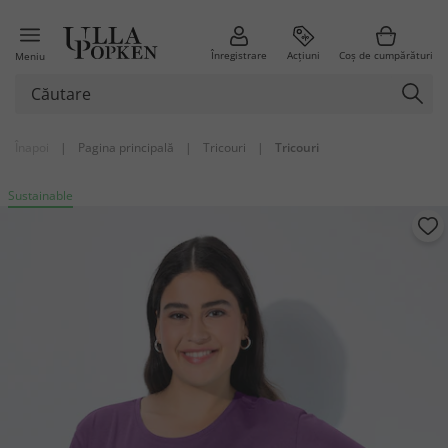
Înregistrare
Acțiuni
Coș de cumpărături
Meniu
Înapoi
|
Pagina principală
|
Tricouri
|
Tricouri
Sustainable