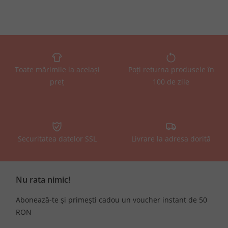
Toate mărimile la același
Poți returna produsele în
preț
100 de zile
Securitatea datelor SSL
Livrare la adresa dorită
Nu rata nimic!
Abonează-te și primești cadou un voucher instant de 50
RON