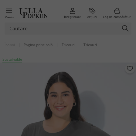
Înregistrare
Acțiuni
Coș de cumpărături
Meniu
Înapoi
|
Pagina principală
|
Tricouri
|
Tricouri
Sustainable