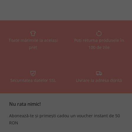
Toate mărimile la același
Poți returna produsele în
preț
100 de zile
Securitatea datelor SSL
Livrare la adresa dorită
Nu rata nimic!
Abonează-te și primești cadou un voucher instant de 50
RON