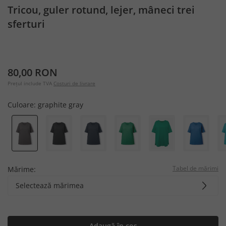
Tricou, guler rotund, lejer, mâneci trei
sferturi
80,00 RON
Prețul include TVA
Costuri de livrare
Culoare:
graphite gray
Tabel de mărimi
Mărime:
Selectează mărimea
Adaugă în coș