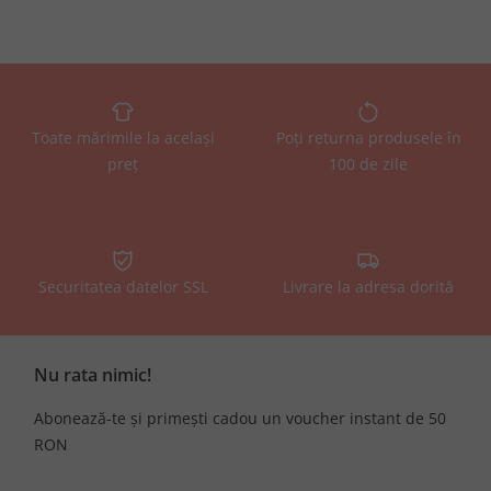
Toate mărimile la același
Poți returna produsele în
preț
100 de zile
Securitatea datelor SSL
Livrare la adresa dorită
Nu rata nimic!
Abonează-te și primești cadou un voucher instant de 50
RON