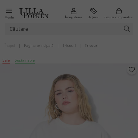
Înregistrare
Acțiuni
Coș de cumpărături
Meniu
Înapoi
|
Pagina principală
|
Tricouri
|
Tricouri
Sale
Sustainable