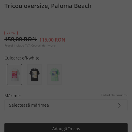
Tricou oversize, Paloma Beach
- 23%
150,00 RON
115,00 RON
Prețul include TVA
Costuri de livrare
Culoare:
off-white
Tabel de mărimi
Mărime:
Selectează mărimea
Adaugă în coș